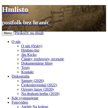
Hmlisto
postfolk bez hraníc
Preskočiť na obsah
Menu
O nás
O nás (česky)
Hmlisto-bio
Ján Kicko
Články, rozhovory, recenzie
Dokumentárne filmy
Texty
Kontakt
Diskografia
Samoty (2026)
Československá (2022)
Ozveny lazov (2020)
Na druhom brehu (2018)
Kde vystupujeme
Foto/video
Ateliér Na kolene