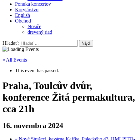
Ponuka koncertov
Korytárstvo
English
Obchod
Nosiče
drevený riad
Hľadať:
« All Events
This event has passed.
Praha, Toulcův dvůr,
konference Žitá permakultura,
cca 21h
16. novembra 2024
«
Nové Strašecí, kavárna Kaffka, Palackého 43, HMLISTO-