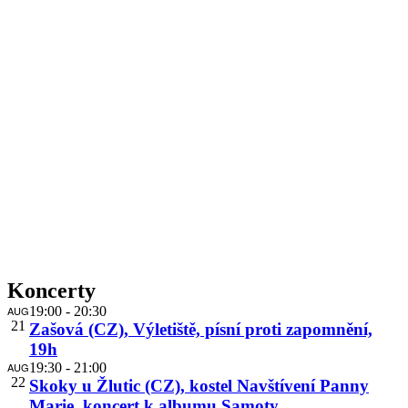
Koncerty
AUG
19:00
-
20:30
21
Zašová (CZ), Výletiště, písní proti zapomnění,
19h
AUG
19:30
-
21:00
22
Skoky u Žlutic (CZ), kostel Navštívení Panny
Marie, koncert k albumu Samoty