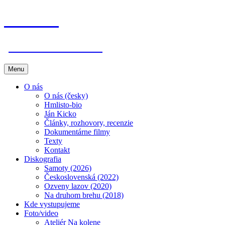
Hmlisto
postfolk bez hraníc
Preskočiť
Menu
na
obsah
O nás
O nás (česky)
Hmlisto-bio
Ján Kicko
Články, rozhovory, recenzie
Dokumentárne filmy
Texty
Kontakt
Diskografia
Samoty (2026)
Československá (2022)
Ozveny lazov (2020)
Na druhom brehu (2018)
Kde vystupujeme
Foto/video
Ateliér Na kolene