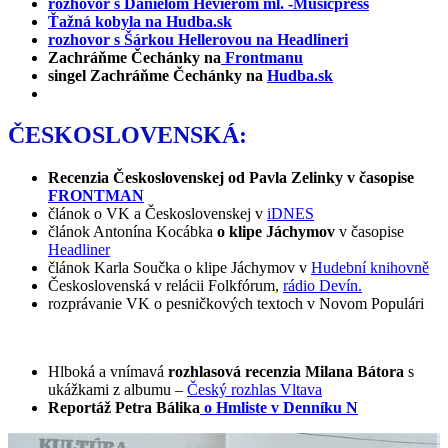
rozhovor s Danielom Hevierom ml. -Musicpress
Ťažná kobyla na Hudba.sk
rozhovor s Šárkou Hellerovou na Headlineri
Zachráňme Čechánky na
Frontmanu
singel Zachráňme Čechánky na
Hudba.sk
ČESKOSLOVENSKÁ:
Recenzia Československej od Pavla Zelinky v časopise
FRONTMAN
článok o VK a Československej v
iDNES
článok Antonína Kocábka
o klipe Jáchymov
v časopise
Headliner
článok Karla Součka o klipe Jáchymov v
Hudební knihovně
Československá v relácii Folkfórum,
rádio Devín.
rozprávanie VK o pesničkových textoch v Novom Populári
Hlboká a vnímavá
rozhlasová recenzia Milana Bátora
s
ukážkami z albumu –
Český rozhlas Vltava
Reportáž Petra Bálika
o Hmliste v Denníku N