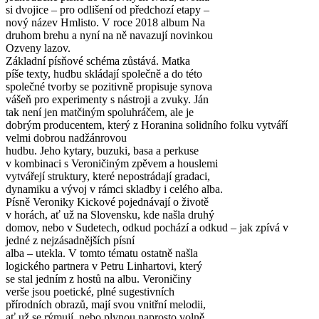
si dvojice – pro odlišení od předchozí etapy –
nový název Hmlisto. V roce 2018 album Na
druhom brehu a nyní na ně navazují novinkou
Ozveny lazov.
Základní písňové schéma zůstává. Matka
píše texty, hudbu skládají společně a do této
společné tvorby se pozitivně propisuje synova
vášeň pro experimenty s nástroji a zvuky. Ján
tak není jen matčiným spoluhráčem, ale je
dobrým producentem, který z Horanina solidního folku vytváří
velmi dobrou nadžánrovou
hudbu. Jeho kytary, buzuki, basa a perkuse
v kombinaci s Veroničiným zpěvem a houslemi
vytvářejí struktury, které nepostrádají gradaci,
dynamiku a vývoj v rámci skladby i celého alba.
Písně Veroniky Kickové pojednávají o životě
v horách, ať už na Slovensku, kde našla druhý
domov, nebo v Sudetech, odkud pochází a odkud – jak zpívá v
jedné z nejzásadnějších písní
alba – utekla. V tomto tématu ostatně našla
logického partnera v Petru Linhartovi, který
se stal jedním z hostů na albu. Veroničiny
verše jsou poetické, plné sugestivních
přírodních obrazů, mají svou vnitřní melodii,
ať už se rýmují, nebo plynou naprosto volně.