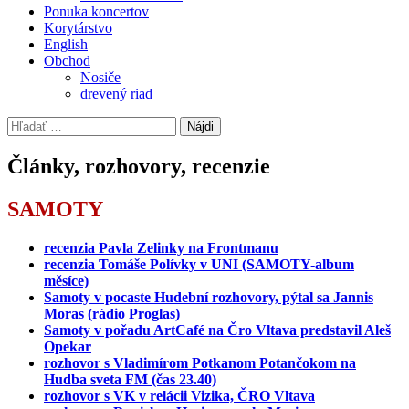
Ponuka koncertov
Korytárstvo
English
Obchod
Nosiče
drevený riad
Hľadať:
Články, rozhovory, recenzie
SAMOTY
recenzia Pavla Zelinky na Frontmanu
recenzia Tomáše Polívky v UNI (SAMOTY-album
měsíce)
Samoty v pocaste Hudební rozhovory, pýtal sa Jannis
Moras (rádio Proglas)
Samoty v pořadu ArtCafé na Čro Vltava predstavil Aleš
Opekar
rozhovor s Vladimírom Potkanom Potančokom na
Hudba sveta FM (čas 23.40)
rozhovor s VK v relácii Vizika, ČRO Vltava