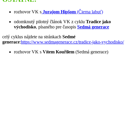
rozhovor VK s
Jurajom Hipšom
(Čierna labuť)
odomknutý pilotný článok VK z cyklu
Tradice jako
východisko
, písaného pre časopis
Sedmá generace
celý cyklus nájdete na stránkach
Sedmé
generace
:
https://www.sedmagenerace.cz/tradice-jako-vychodisko/
rozhovor VK s
Vítem Kouřilem
(Sedmá generace)