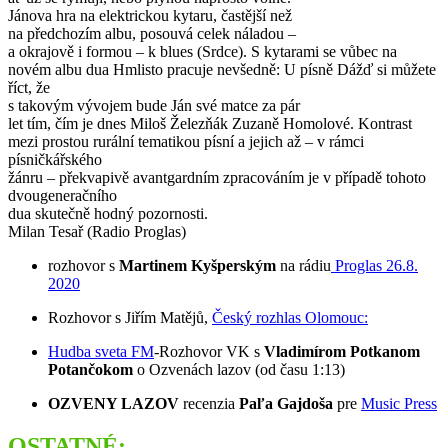
Jánova hra na elektrickou kytaru, častější než
na předchozím albu, posouvá celek náladou –
a okrajově i formou – k blues (Srdce). S kytarami se vůbec na
novém albu dua Hmlisto pracuje nevšedně: U písně Dážď si můžete
říct, že
s takovým vývojem bude Ján své matce za pár
let tím, čím je dnes Miloš Železňák Zuzaně Homolové. Kontrast
mezi prostou rurální tematikou písní a jejich až – v rámci
písničkářského
žánru – překvapivě avantgardním zpracováním je v případě tohoto
dvougeneračního
dua skutečně hodný pozornosti.
Milan Tesař (Radio Proglas)
rozhovor s
Martinem Kyšperským
na rádiu
Proglas 26.8.
2020
Rozhovor s Jiřím Matějů,
Český rozhlas Olomouc:
Hudba sveta FM
-Rozhovor VK s
Vladimírom Potkanom
Potančokom
o Ozvenách lazov (od času 1:13)
OZVENY LAZOV
recenzia
Paľa Gajdoša
pre
Music Press
OSTATNÉ: