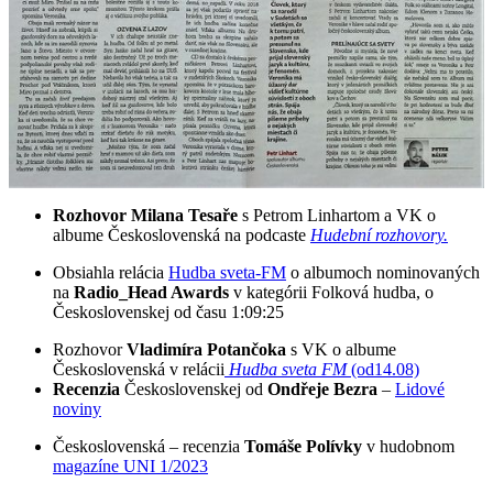
Rozhovor Milana Tesaře
s Petrom Linhartom a VK o
albume Československá na podcaste
Hudební rozhovory.
Obsiahla relácia
Hudba sveta-FM
o albumoch nominovaných
na
Radio_Head Awards
v kategórii Folková hudba, o
Československej od času 1:09:25
Rozhovor
Vladimíra Potančoka
s VK o albume
Československá v relácii
Hudba sveta FM
(od14.08)
Recenzia
Československej od
Ondřeje Bezra
–
Lidové
noviny
Československá – recenzia
Tomáše Polívky
v hudobnom
magazíne UNI 1/2023