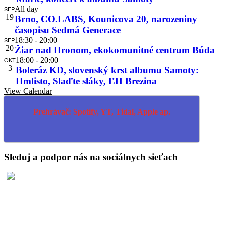
SEP
All day
19
Brno, CO.LABS, Kounicova 20, narozeniny
časopisu Sedmá Generace
SEP
18:30
-
20:00
20
Žiar nad Hronom, ekokomunitné centrum Búda
OKT
18:00
-
20:00
3
Boleráz KD, slovenský krst albumu Samoty:
Hmlisto, Slaďte sláky, ĽH Brezina
View Calendar
Prehrávač: Spotify, YT, Tidal, Apple ap.
Sleduj a podpor nás na sociálnych sieťach
Hrdo poháňa WordPress
Social media & sharing icons powered by
UltimatelySocial