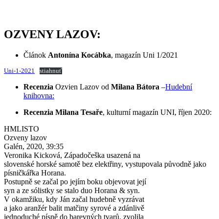
OZVENY LAZOV:
Článok
Antonína Kocábka
, magazín Uni 1/2021
Uni-1-2021
stiahnuť
Recenzia
Ozvien Lazov od
Milana Bátora
–
Hudební
knihovna:
Recenzia Milana Tesaře
, kulturní magazín UNI, říjen 2020:
HMLISTO
Ozveny lazov
Galén, 2020, 39:35
Veronika Kicková, Západočeška usazená na
slovenské horské samotě bez elektřiny, vystupovala původně jako
písničkářka Horana.
Postupně se začal po jejím boku objevovat její
syn a ze sólistky se stalo duo Horana & syn.
V okamžiku, kdy Ján začal hudebně vyzrávat
a jako aranžér balit matčiny syrové a zdánlivě
jednoduché písně do barevných tvarů, zvolila