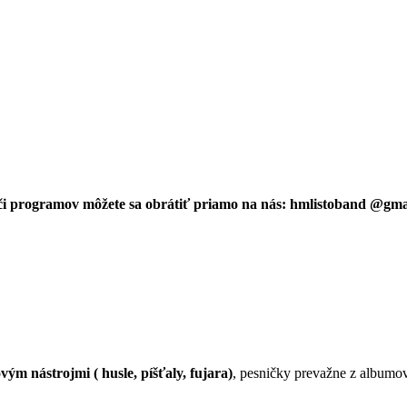
 či programov môžete sa obrátiť priamo na nás: hmlistoband @gm
ým nástrojmi ( husle, píšťaly, fujara)
, pesničky prevažne z albumo