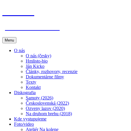
Hmlisto
postfolk bez hraníc
Preskočiť
Menu
na
obsah
O nás
O nás (česky)
Hmlisto-bio
Ján Kicko
Články, rozhovory, recenzie
Dokumentárne filmy
Texty
Kontakt
Diskografia
Samoty (2026)
Československá (2022)
Ozveny lazov (2020)
Na druhom brehu (2018)
Kde vystupujeme
Foto/video
Ateliér Na kolene