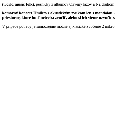
(world music-folk)
, pesničky z albumov Ozveny lazov a Na druhom 
komorný koncert Hmlisto s akustickým zvukom len s mandolou,
priestorov, ktoré buď netreba zvučiť, alebo si ich vieme ozvuč
V prípade potreby je samozrejme možné aj klasické zvučenie 2 mikrofó