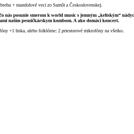
brehu + mandolové veci zo Samôt a Československej.
 čo nás posunie smerom k world music s jemným „keltským“ nády
iť sami naším pesničkárskym kombom. A ako domáci koncert.
ny +1 linka, alebo folklórne: 2 priestorové mikrofóny na všetko.