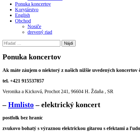
Ponuka koncertov
Korytárstvo
English
Obchod
Nosiče
drevený riad
Hľadať:
Ponuka koncertov
Ak máte záujem o niektorý z našich nižšie uvedených koncertov
tel. +421 915537857
Veronika a Kicková, Prochot 241, 96604 H. Ždaňa , SR
–
Hmlisto
– elektrický koncert
postfolk bez hraníc
zvukovo bohatý s výraznou elektrickou gitarou s efektami a ľudov