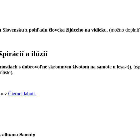
na Slovensku z pohľadu človeka žijúceho na vidiek
u, (možno doplniť 
irácií a ilúzií
nostiach s dobrovoľne skromným životom na samote u lesa-:))
, ús
listo).
om v
Čiernej labuti.
t k albumu Samoty