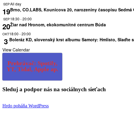
All day
SEP
19
Brno, CO.LABS, Kounicova 20, narozeniny časopisu Sedmá
18:30
-
20:00
SEP
20
Žiar nad Hronom, ekokomunitné centrum Búda
18:00
-
20:00
OKT
3
Boleráz KD, slovenský krst albumu Samoty: Hmlisto, Slaďte s
View Calendar
Prehrávač: Spotify,
YT, Tidal, Apple ap.
Sleduj a podpor nás na sociálnych sieťach
Hrdo poháňa WordPress