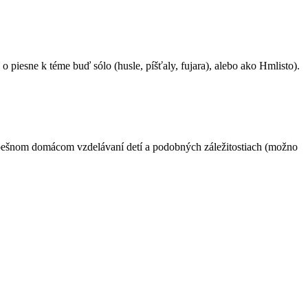
o piesne k téme buď sólo (husle, píšťaly, fujara), alebo ako Hmlisto).
pešnom domácom vzdelávaní detí a podobných záležitostiach (možno