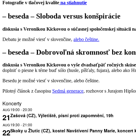
Fotografie v tlačovej kvalite
na stiahnutie
– beseda – Sloboda versus konšpirácie
diskusia s Veronikou Kickovou o súčasnej spoločenskej situácii 
Debatu je možné viesť v slovenčine,
alebo češtine.
– beseda – Dobrovoľná skromnosť bez konšp
diskusia s Veronikou Kickovou o vyše dvadsaťpäť ročných skúse
doplniť o piesne k téme buď sólo (husle, píšťaly, fujara), alebo ako Hm
Besedu je možné viesť v slovenčine, alebo češtine.
Pilotný článok z časopisu
Sedmá generace
, rozhovor s Jurajom Hipš
Koncerty
19:00
-
20:30
AUG
21
Zašová (CZ), Výletiště, písní proti zapomnění, 19h
19:30
-
21:00
AUG
22
Skoky u Žlutic (CZ), kostel Navštívení Panny Marie, koncer