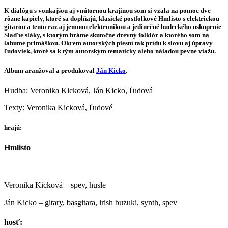
K dialógu s vonkajšou aj vnútornou krajinou som si vzala na pomoc dve
rôzne kapiely, ktoré sa dopĺňajú, klasické postfolkové Hmlisto s elektrickou
gitarou a tento raz aj jemnou elektronikou a jedinečné hudeckého uskupenie
Slaďte sláky, s ktorým hráme skutočne drevný folklór a ktorého som na
labume primáškou. Okrem autorských piesní tak prídu k slovu aj úpravy
ľudoviek, ktoré sa k tým autorským tematicky alebo náladou pevne viažu.
Album aranžoval a produkoval
Ján Kicko
.
Hudba: Veronika Kicková, Ján Kicko, ľudová
Texty: Veronika Kicková, ľudové
hrajú:
Hmlisto
Veronika Kicková – spev, husle
Ján Kicko – gitary, basgitara, irish buzuki, synth, spev
hosť: