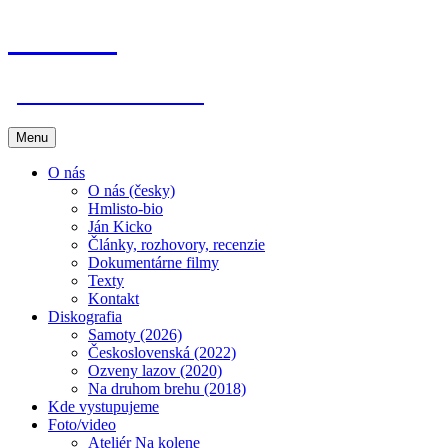
Hmlisto
postfolk bez hraníc
Preskočiť
Menu
na
obsah
O nás
O nás (česky)
Hmlisto-bio
Ján Kicko
Články, rozhovory, recenzie
Dokumentárne filmy
Texty
Kontakt
Diskografia
Samoty (2026)
Československá (2022)
Ozveny lazov (2020)
Na druhom brehu (2018)
Kde vystupujeme
Foto/video
Ateliér Na kolene