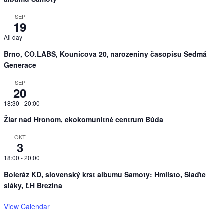
SEP
19
All day
Brno, CO.LABS, Kounicova 20, narozeniny časopisu Sedmá
Generace
SEP
20
18:30
-
20:00
Žiar nad Hronom, ekokomunitné centrum Búda
OKT
3
18:00
-
20:00
Boleráz KD, slovenský krst albumu Samoty: Hmlisto, Slaďte
sláky, ĽH Brezina
View Calendar