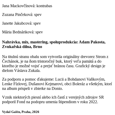
Jana Mackovčínová: kontrabas
Zuzana Pinčeková: spev
Janette Jakubcová: spev
Mária Bednáriková: spev
Nahrávka, mix, mastering, spoluprodukcia: Adam Pakosta,
Zvukařská dílna, Brno
Na titulnú stranu obalu som vytvorila originálny drevorez Strom z
Čechánok, je na ňom tristoročný buk, ktorý veľa pamätá a do
ktorého je možné vojsť a prejsť bránou času. Grafický design je
dielom Váslava Zukala.
Za podporu a pomoc ďakujeme: Lucii a Bohdanovi Vaňkovým,
Lenke Fízlovej, Dušanovi Kejmarovi, obci Boleráz a všetkým, ktorí
na album prispeli v zbierke na Donio.
Vznik niektorých piesní alebo ich častí z verejných zdrojov SR
podporil Fond na podopru umenia štipendiom v roku 2022.
Vydal Galén, Praha, 2026