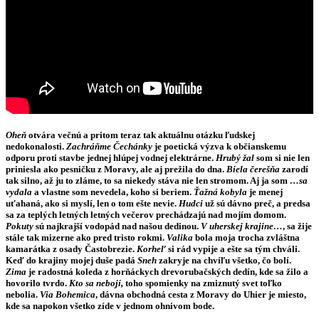
Oheň
otvára večnú a pritom teraz tak aktuálnu otázku ľudskej
nedokonalosti.
Zachráňme Čechánky
je poetická výzva k občianskemu
odporu proti stavbe jednej hlúpej vodnej elektrárne.
Hrubý žal
som si nie len
priniesla ako pesničku z Moravy, ale aj prežila do dna.
Biela čerešňa
zarodí
tak silno, až ju to zláme, to sa niekedy stáva nie len stromom. Aj ja som
…sa
vydala
a vlastne som nevedela, koho si beriem.
Ťažná kobyla
je menej
uťahaná, ako si myslí, len o tom ešte nevie.
Hudci
už sú dávno preč, a predsa
sa za teplých letných letných večerov prechádzajú nad mojím domom.
Pokuty
sú najkrajší vodopád nad našou dedinou.
V uherskej krajine…
, sa žije
stále tak mizerne ako pred tristo rokmi.
Valika
bola moja trocha zvláštna
kamarátka z osady Častobrezie.
Korheľ
si rád vypije a ešte sa tým chváli.
Keď do krajiny mojej duše padá
Sneh
zakryje na chvíľu všetko, čo bolí.
Zima
je radostná koleda z horňáckych drevorubačských dedín, kde sa žilo a
hovorilo tvrdo.
Kto sa nebojí,
toho spomienky na zmiznutý svet toľko
nebolia.
Via Bohemica
, dávna obchodná cesta z Moravy do Uhier je miesto,
kde sa napokon všetko zíde v jednom ohnivom bode.