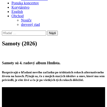
Ponuka koncertov
Korytárstvo
English
Obchod
Nosiče
drevený riad
Hľadať:
Samoty (2026)
Samoty sú 4. radový album Hmlista.
Rozprávajú o hľadaní nového začiatku po tridsiatich rokoch alternatívneho
života na lazoch. Pýtajú sa, čo z mojich starých ideálov a snov, ktoré ma sem
priviedli, je ešte živé a čo je po všetkých tých rokoch dôležité.