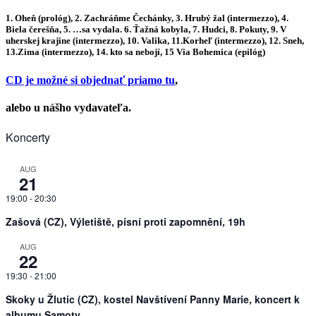
1.
Oheň (prológ), 2. Zachráňme Čechánky, 3. Hrubý žal (intermezzo), 4.
Biela čerešňa, 5. …sa vydala. 6. Ťažná kobyla, 7. Hudci, 8. Pokuty, 9. V
uherskej krajine (intermezzo), 10. Valika, 11.Korheľ (intermezzo), 12. Sneh,
13.Zima (intermezzo), 14. kto sa nebojí, 15 Via Bohemica (epilóg)
CD je možné si objednať priamo tu
,
alebo u nášho vydavateľa.
Koncerty
AUG
21
19:00
-
20:30
Zašová (CZ), Výletiště, písní proti zapomnění, 19h
AUG
22
19:30
-
21:00
Skoky u Žlutic (CZ), kostel Navštívení Panny Marie, koncert k
albumu Samoty