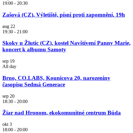
19:00
-
20:30
Zašová (CZ), Výletiště, písní proti zapomnění, 19h
aug
22
19:30
-
21:00
Skoky u Žlutic (CZ), kostel Navštívení Panny Marie,
koncert k albumu Samoty
sep
19
All day
Brno, CO.LABS, Kounicova 20, narozeniny
časopisu Sedmá Generace
sep
20
18:30
-
20:00
Žiar nad Hronom, ekokomunitné centrum Búda
okt
3
18:00
-
20:00