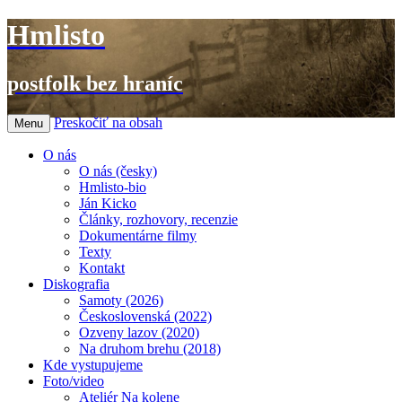
Hmlisto
postfolk bez hraníc
Preskočiť na obsah
Menu
O nás
O nás (česky)
Hmlisto-bio
Ján Kicko
Články, rozhovory, recenzie
Dokumentárne filmy
Texty
Kontakt
Diskografia
Samoty (2026)
Československá (2022)
Ozveny lazov (2020)
Na druhom brehu (2018)
Kde vystupujeme
Foto/video
Ateliér Na kolene