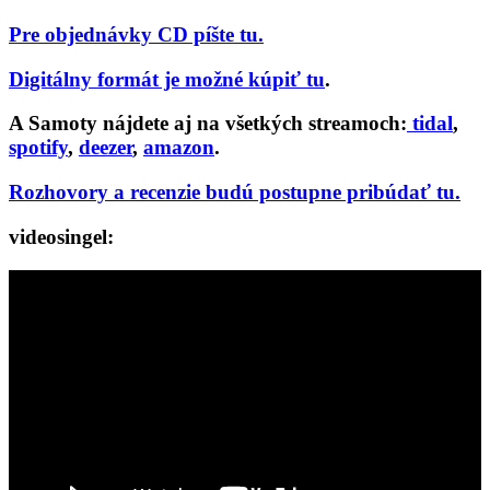
Pre objednávky CD píšte tu.
Digitálny formát je možné kúpiť tu
.
A Samoty nájdete aj na všetkých streamoch:
tidal
,
spotify
,
deezer
,
amazon
.
Rozhovory a recenzie budú postupne pribúdať tu.
videosingel: