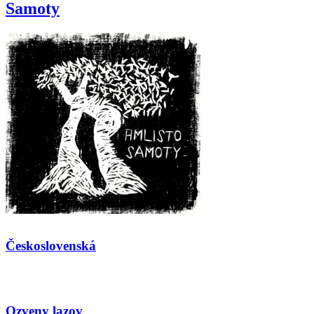
Samoty
Československá
Ozveny lazov