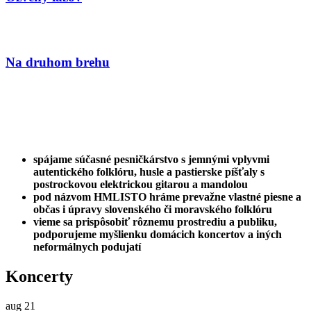
Na druhom brehu
spájame súčasné pesničkárstvo s jemnými vplyvmi
autentického folklóru, husle a pastierske píšťaly s
postrockovou elektrickou gitarou a mandolou
pod názvom HMLISTO hráme prevažne vlastné piesne a
občas i úpravy slovenského či moravského folklóru
vieme sa prispôsobiť rôznemu prostrediu a publiku,
podporujeme myšlienku domácich koncertov a iných
neformálnych podujatí
Koncerty
aug
21