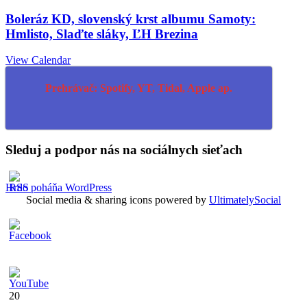
Boleráz KD, slovenský krst albumu Samoty:
Hmlisto, Slaďte sláky, ĽH Brezina
View Calendar
Prehrávač: Spotify, YT, Tidal, Apple ap.
Sleduj a podpor nás na sociálnych sieťach
Hrdo poháňa WordPress
Social media & sharing icons powered by
UltimatelySocial
20