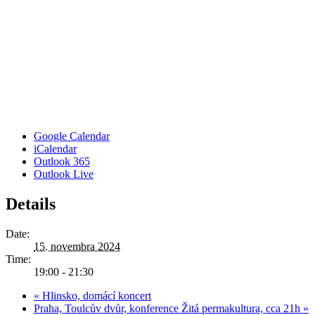
Google Calendar
iCalendar
Outlook 365
Outlook Live
Details
Date:
15. novembra 2024
Time:
19:00 - 21:30
«
Hlinsko, domácí koncert
Praha, Toulcův dvůr, konference Žitá permakultura, cca 21h
»