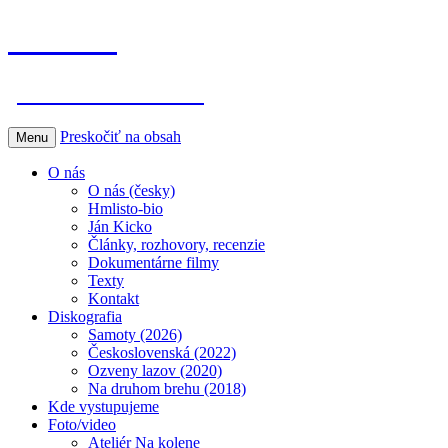
Hmlisto
postfolk bez hraníc
Preskočiť na obsah
Menu
O nás
O nás (česky)
Hmlisto-bio
Ján Kicko
Články, rozhovory, recenzie
Dokumentárne filmy
Texty
Kontakt
Diskografia
Samoty (2026)
Československá (2022)
Ozveny lazov (2020)
Na druhom brehu (2018)
Kde vystupujeme
Foto/video
Ateliér Na kolene