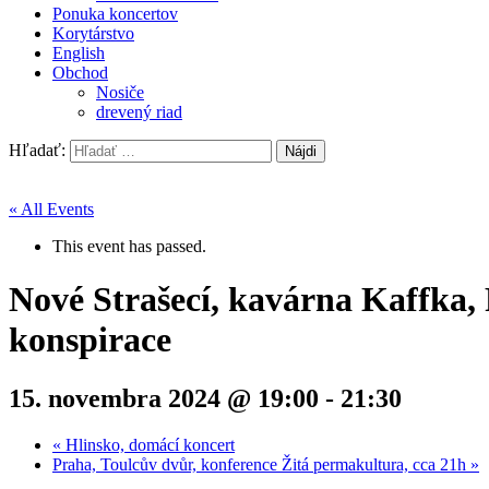
Ponuka koncertov
Korytárstvo
English
Obchod
Nosiče
drevený riad
Hľadať:
« All Events
This event has passed.
Nové Strašecí, kavárna Kaffka
konspirace
15. novembra 2024 @ 19:00
-
21:30
«
Hlinsko, domácí koncert
Praha, Toulcův dvůr, konference Žitá permakultura, cca 21h
»