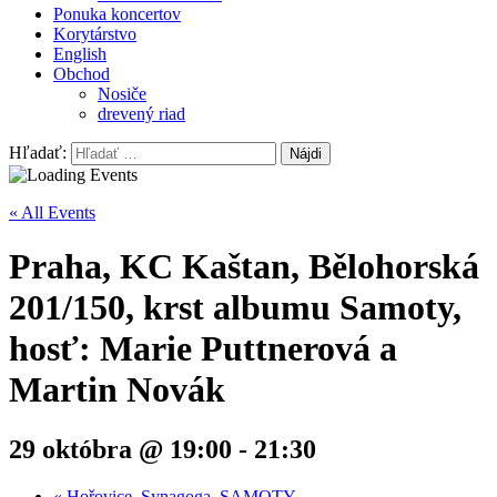
Ponuka koncertov
Korytárstvo
English
Obchod
Nosiče
drevený riad
Hľadať:
« All Events
Praha, KC Kaštan, Bělohorská
201/150, krst albumu Samoty,
hosť: Marie Puttnerová a
Martin Novák
29 októbra @ 19:00
-
21:30
«
Hořovice, Synagoga, SAMOTY