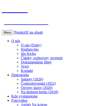
Hmlisto
postfolk bez hraníc
Preskočiť na obsah
Menu
O nás
O nás (česky)
Hmlisto-bio
Ján Kicko
Články, rozhovory, recenzie
Dokumentárne filmy
Texty
Kontakt
Diskografia
Samoty (2026)
Československá (2022)
Ozveny lazov (2020)
Na druhom brehu (2018)
Kde vystupujeme
Foto/video
Ateliér Na kolene