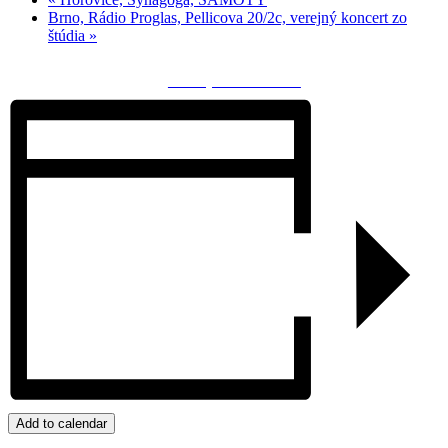
Brno, Rádio Proglas, Pellicova 20/2c, verejný koncert zo
štúdia
»
Zdielaj na facebooku
Add to calendar