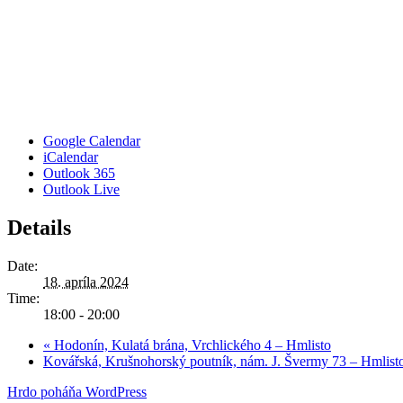
Google Calendar
iCalendar
Outlook 365
Outlook Live
Details
Date:
18. apríla 2024
Time:
18:00 - 20:00
«
Hodonín, Kulatá brána, Vrchlického 4 – Hmlisto
Kovářská, Krušnohorský poutník, nám. J. Švermy 73 – Hmlis
Hrdo poháňa WordPress