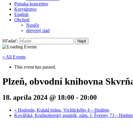
Ponuka koncertov
Korytárstvo
English
Obchod
Nosiče
drevený riad
Hľadať:
« All Events
This event has passed.
Plzeň, obvodní knihovna Skvrňa
18. apríla 2024 @ 18:00
-
20:00
«
Hodonín, Kulatá brána, Vrchlického 4 – Hmlisto
Kovářská, Krušnohorský poutník, nám. J. Švermy 73 – Hmlis