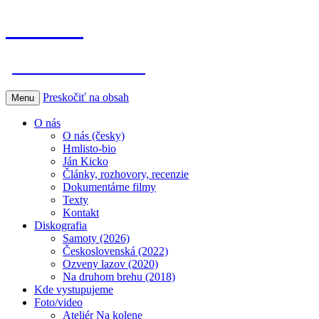
Hmlisto
postfolk bez hraníc
Preskočiť na obsah
Menu
O nás
O nás (česky)
Hmlisto-bio
Ján Kicko
Články, rozhovory, recenzie
Dokumentárne filmy
Texty
Kontakt
Diskografia
Samoty (2026)
Československá (2022)
Ozveny lazov (2020)
Na druhom brehu (2018)
Kde vystupujeme
Foto/video
Ateliér Na kolene