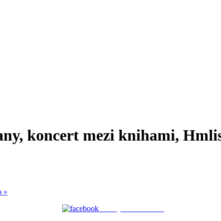
ny, koncert mezi knihami, Hmli
to
»
Zdielaj na facebooku