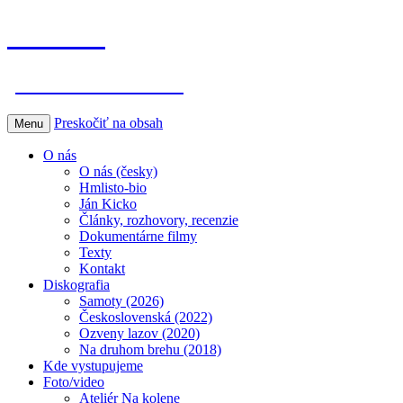
Hmlisto
postfolk bez hraníc
Preskočiť na obsah
Menu
O nás
O nás (česky)
Hmlisto-bio
Ján Kicko
Články, rozhovory, recenzie
Dokumentárne filmy
Texty
Kontakt
Diskografia
Samoty (2026)
Československá (2022)
Ozveny lazov (2020)
Na druhom brehu (2018)
Kde vystupujeme
Foto/video
Ateliér Na kolene