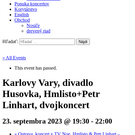
Ponuka koncertov
Korytárstvo
English
Obchod
Nosiče
drevený riad
Hľadať:
« All Events
This event has passed.
Karlovy Vary, divadlo
Husovka, Hmlisto+Petr
Linhart, dvojkoncert
23. septembra 2023 @ 19:30
-
22:00
«
Ostrava, koncert v TV Noe, Hmlisto & Petr Linhart –