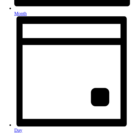
Month
Day