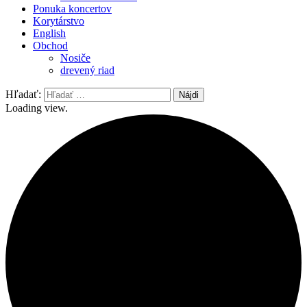
Ponuka koncertov
Korytárstvo
English
Obchod
Nosiče
drevený riad
Hľadať:
Loading view.