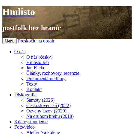
Hmlisto
postfolk bez hraníc
Preskočiť na obsah
Menu
O nás
O nás (česky)
Hmlisto-bio
Ján Kicko
Články, rozhovory, recenzie
Dokumentárne filmy
Texty
Kontakt
Diskografia
Samoty (2026)
Československá (2022)
Ozveny lazov (2020)
Na druhom brehu (2018)
Kde vystupujeme
Foto/video
Ateliér Na kolene