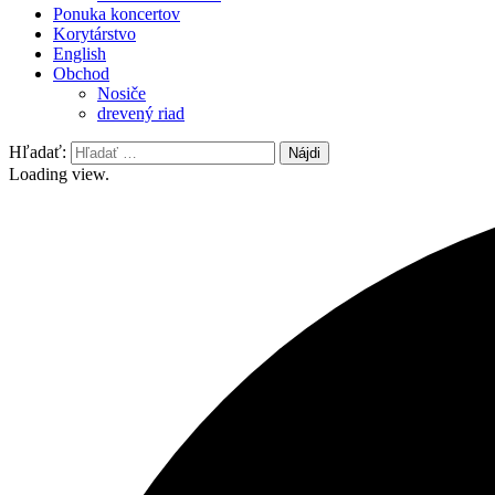
Ponuka koncertov
Korytárstvo
English
Obchod
Nosiče
drevený riad
Hľadať:
Loading view.