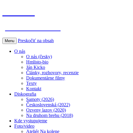
Hmlisto
postfolk bez hraníc
Preskočiť na obsah
Menu
O nás
O nás (česky)
Hmlisto-bio
Ján Kicko
Články, rozhovory, recenzie
Dokumentárne filmy
Texty
Kontakt
Diskografia
Samoty (2026)
Československá (2022)
Ozveny lazov (2020)
Na druhom brehu (2018)
Kde vystupujeme
Foto/video
Ateliér Na kolene