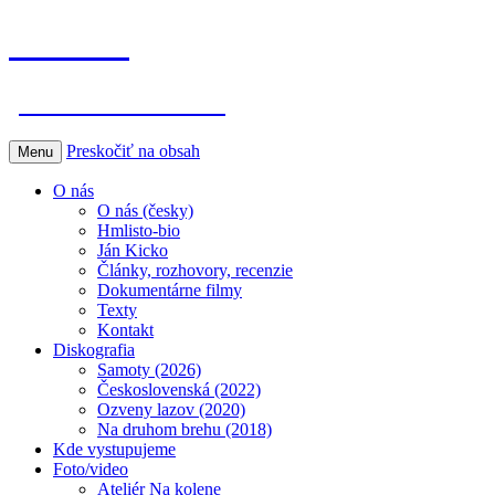
Hmlisto
postfolk bez hraníc
Preskočiť na obsah
Menu
O nás
O nás (česky)
Hmlisto-bio
Ján Kicko
Články, rozhovory, recenzie
Dokumentárne filmy
Texty
Kontakt
Diskografia
Samoty (2026)
Československá (2022)
Ozveny lazov (2020)
Na druhom brehu (2018)
Kde vystupujeme
Foto/video
Ateliér Na kolene