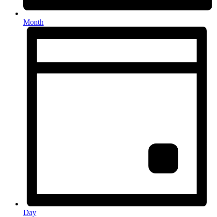
Month
Day