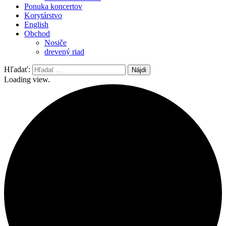
Ponuka koncertov
Korytárstvo
English
Obchod
Nosiče
drevený riad
Hľadať:
Loading view.