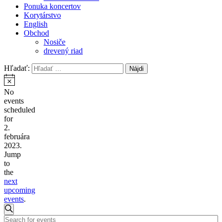
Ponuka koncertov
Korytárstvo
English
Obchod
Nosiče
drevený riad
Hľadať:
No
events
scheduled
for
2.
februára
2023.
Jump
to
the
next
upcoming
events
.
Events
Search
Enter