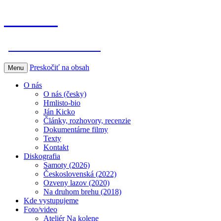
Hmlisto
postfolk bez hraníc
Preskočiť na obsah
Menu
O nás
O nás (česky)
Hmlisto-bio
Ján Kicko
Články, rozhovory, recenzie
Dokumentárne filmy
Texty
Kontakt
Diskografia
Samoty (2026)
Československá (2022)
Ozveny lazov (2020)
Na druhom brehu (2018)
Kde vystupujeme
Foto/video
Ateliér Na kolene