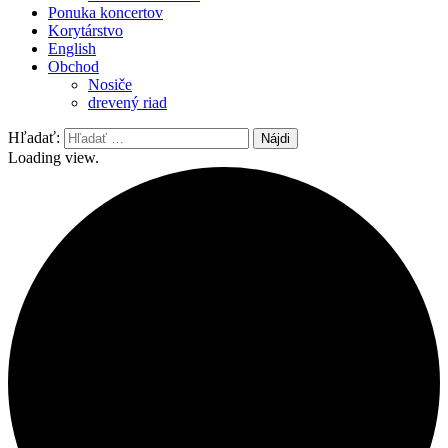
Ponuka koncertov
Korytárstvo
English
Obchod
Nosiče
drevený riad
Hľadať:
Loading view.