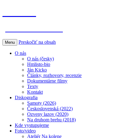
Hmlisto
postfolk bez hraníc
Preskočiť na obsah
Menu
O nás
O nás (česky)
Hmlisto-bio
Ján Kicko
Články, rozhovory, recenzie
Dokumentárne filmy
Texty
Kontakt
Diskografia
Samoty (2026)
Československá (2022)
Ozveny lazov (2020)
Na druhom brehu (2018)
Kde vystupujeme
Foto/video
Ateliér Na kolene