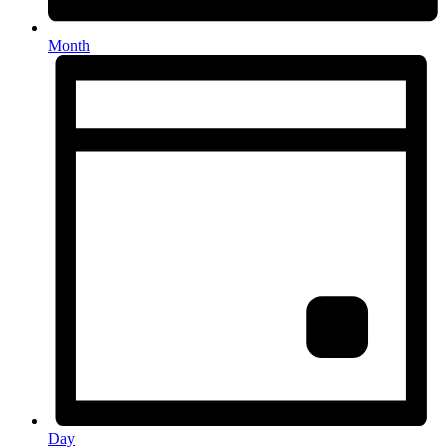
Month
Day