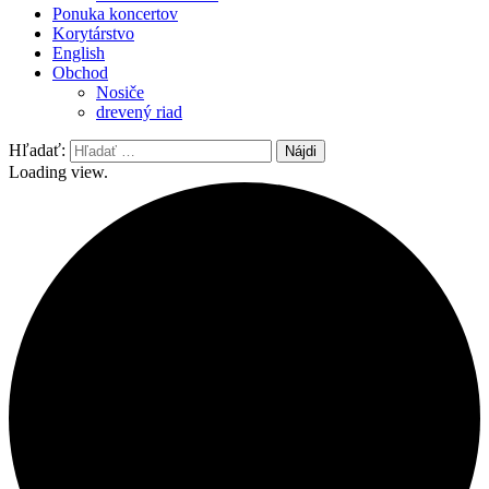
Ponuka koncertov
Korytárstvo
English
Obchod
Nosiče
drevený riad
Hľadať:
Loading view.