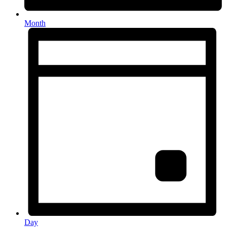
Month
Day