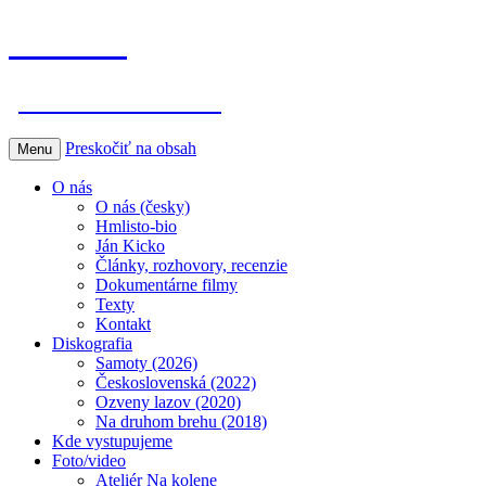
Hmlisto
postfolk bez hraníc
Preskočiť na obsah
Menu
O nás
O nás (česky)
Hmlisto-bio
Ján Kicko
Články, rozhovory, recenzie
Dokumentárne filmy
Texty
Kontakt
Diskografia
Samoty (2026)
Československá (2022)
Ozveny lazov (2020)
Na druhom brehu (2018)
Kde vystupujeme
Foto/video
Ateliér Na kolene